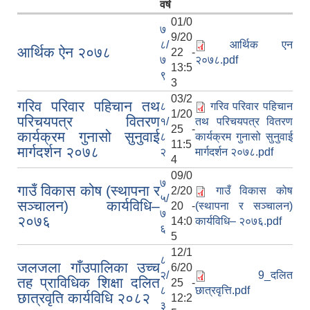
वर्ष
01/0
७
9/20
८/
आर्थिक एन
आर्थिक ऐन २०७८
22 -
७
२०७८.pdf
13:5
९
3
03/2
गरिव परिवार पहिचान तथ
८
गरिव परिवार पहिचान
1/20
परिचयपत्र वितरण
१/
तथ परिचयपत्र वितरण
25 -
कार्यक्रम गुनासो सुनुवाई
८
कार्यक्रम गुनासो सुनुवाई
11:5
मार्गदर्शन २०७८
२
मार्गदर्शन २०७८.pdf
4
09/0
७
गाउँ विकास कोष (स्थापना र
2/20
गाउँ विकास कोष
५/
सञ्चालन) कार्यविधि–
20 -
(स्थापना र सञ्चालन)
७
२०७६
14:0
कार्यविधि– २०७६.pdf
६
5
12/1
८
जलजला गाँउपालिका उच्च
6/20
२/
9_दलित
तह प्राविधिक शिक्षा दलित
25 -
८
छात्रवृत्ति.pdf
छात्रवृति कार्यविधि २०८२
12:2
३