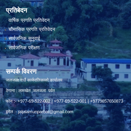
प्रतिबेदन
वार्षिक प्रगति प्रतिवेदन
चौमासिक प्रगति प्रतिवेदन
सार्वजनिक सुनुवाई
सार्वजनिक परीक्षण
सम्पर्क विवरण
जलजला गाउँ कार्यपालिकाको कार्यालय
ठेगाना : लामखेत ,जलजला पर्वत
फोन :- +977-69-522-002 | +977-69-522-001 | +9779857650873
इमेल :-
jaljalamunparbat@gmail.com