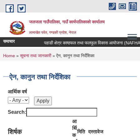
Skip to main content
जलजला गाउँपालिका, गाउँ कार्यपालिकाको कार्यालय
लामाखेत पर्वत, गण्डकी प्रदेश, नेपाल
समाचार
पहाडी क्षेत्र काष्ठफल तथा फलफूल विकास आयोजना (NAFHA) को आव
You are here
Home
»
सूचना तथा जानकारी
» ऐन, कानुन तथा निर्देशिका
ऐन, कानुन तथा निर्देशिका
आर्थिक वर्ष
Search:
आ
र्थि
शिर्षक
मिति
दस्तावेज
क