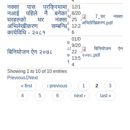
4
नक्सा पास प्रक्रियामा
12/1
८
नआई पहिले नै बनेका
6/20
१/
7_घर नक्सा
घरहरुको घर नक्सा
25 -
८
अभिलेखिकरण.pdf
अभिलेखीकरण सम्बन्धि
12:2
२
कार्यविधि - २०८१
6
01/0
७
9/20
८/
बिनियोजन ऐन
बिनियोजन ऐन २०७८
22 -
७
२०७८.pdf
13:5
९
4
Showing 1 to 10 of 10 entries
Previous
1
Next
Pages
« first
‹ previous
1
2
3
4
5
6
next ›
last »