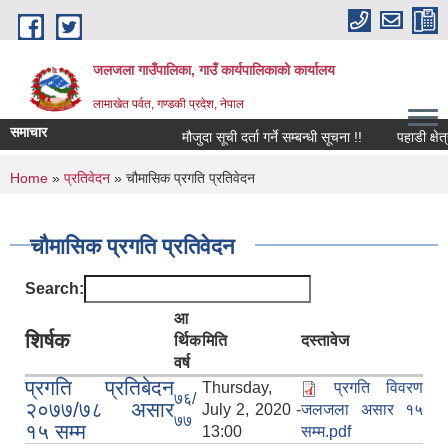
Skip to main content
जलजला गाउँपालिका, गाउँ कार्यपालिकाको कार्यालय
लामाखेत पर्वत, गण्डकी प्रदेश, नेपाल
समाचार
मौजुदा सूची दर्ता गर्ने सम्बन्धी सूचना !!
पहाडी क्षेत्
You are here
Home
»
प्रतिवेदन
» चौमासिक प्रगति प्रतिवेदन
चौमासिक प्रगति प्रतिवेदन
Search:
आ
शिर्षक
र्थिक
मिति
दस्तावेज
वर्ष
प्रगति प्रतिबेदन
Thursday,
प्रगति विवरण
७६/
२०७७/७८ असार
July 2, 2020 -
जलजला असार १५
७७
१५ सम्म
13:00
सम्म.pdf