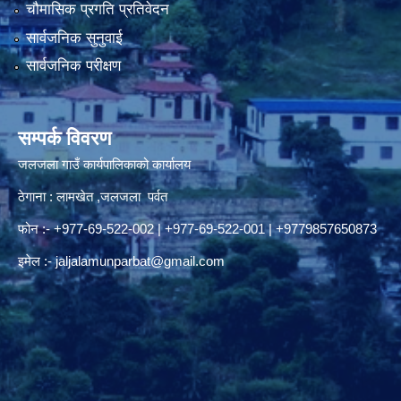
चौमासिक प्रगति प्रतिवेदन
सार्वजनिक सुनुवाई
सार्वजनिक परीक्षण
सम्पर्क विवरण
जलजला गाउँ कार्यपालिकाको कार्यालय
ठेगाना : लामखेत ,जलजला पर्वत
फोन :- +977-69-522-002 | +977-69-522-001 | +9779857650873
इमेल :-
jaljalamunparbat@gmail.com