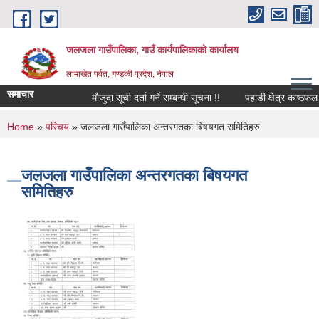
Skip to main content
जलजला गाउँपालिका, गाउँ कार्यपालिकाको कार्यालय
लामाखेत पर्वत, गण्डकी प्रदेश, नेपाल
समाचार
मौजुदा सूची दर्ता गर्ने सम्बन्धी सूचना !!
पहाडी क्षेत्र काष्ठफल
You are here
Home
»
परिचय
» जलजला गाउँपालिका अन्तरगतका बिषयगत समितिहरु
जलजला गाउँपालिका अन्तरगतका बिषयगत
समितिहरु