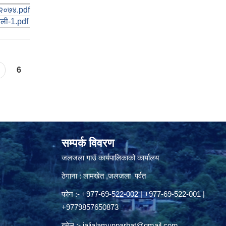
ी २०७४.pdf
वली-1.pdf
6
सम्पर्क विवरण
जलजला गाउँ कार्यपालिकाको कार्यालय
ठेगाना : लामखेत ,जलजला पर्वत
फोन :- +977-69-522-002 | +977-69-522-001 |
+9779857650873
इमेल :-
jaljalamunparbat@gmail.com