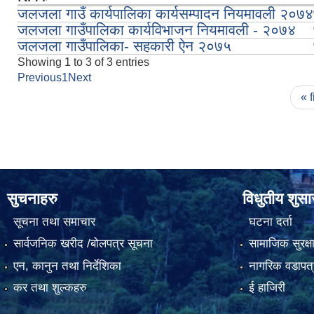
जलजला गाउँ कार्यपालिका कार्यसम्पादन नियमावली २०७४
जलजला गाउँपालिका कार्यविभाजन नियमावली - २०७४
जलजला गाउँपालिका- सहकारी ऐन २०७५
Showing 1 to 3 of 3 entries
Previous
1
Next
Pages
« f
सुचनाहरु
विधुतीय शुस
सूचना तथा समाचार
घटना दर्ता
सार्वजनिक खरीद /बोलपत्र सूचना
सामाजिक सुरक्ष
एन, कानुन तथा निर्देशिका
नागरिक वडापत्
कर तथा शुल्कहरु
ई हाजिरी