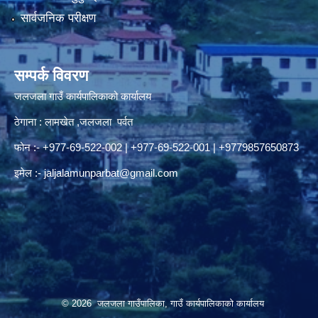
सार्वजनिक परीक्षण
सम्पर्क विवरण
जलजला गाउँ कार्यपालिकाको कार्यालय
ठेगाना : लामखेत ,जलजला पर्वत
फोन :- +977-69-522-002 | +977-69-522-001 | +9779857650873
इमेल :-
jaljalamunparbat@gmail.com
© 2026 जलजला गाउँपालिका, गाउँ कार्यपालिकाको कार्यालय