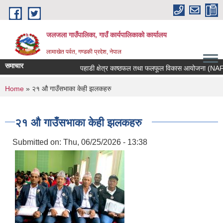
Skip to main content
जलजला गाउँपालिका, गाउँ कार्यपालिकाको कार्यालय
लामाखेत पर्वत, गण्डकी प्रदेश, नेपाल
समाचार
पहाडी क्षेत्र काष्ठफल तथा फलफूल विकास आयोजना (NAFHA) क
You are here
Home
» २१ औ गाउँसभाका केही झलकहरु
२१ औ गाउँसभाका केही झलकहरु
Submitted on:
Thu, 06/25/2026 - 13:38