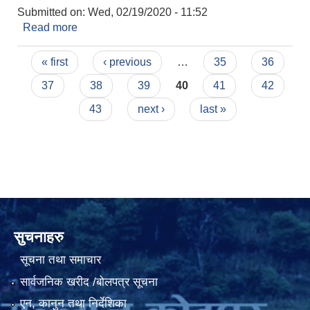
Submitted on:
Wed, 02/19/2020 - 11:52
Read more
about कृषि सम्बन्धि सूचना
Pages
« first
‹ previous
…
35
36
37
38
39
40
41
42
43
next ›
last »
सुचनाहरु
सूचना तथा समाचार
सार्वजनिक खरीद /बोलपत्र सूचना
एन, कानुन तथा निर्देशिका