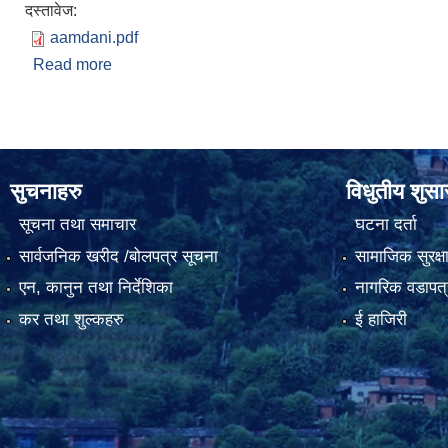
दस्तावेज:
aamdani.pdf
Read more
about आ.ब. २०७८/७९ को माघ २५ सम्मको आन्तरिक आम्द
सुचनाहरु
विधुतीय शुस
सूचना तथा समाचार
घटना दर्ता
सार्वजनिक खरीद /बोलपत्र सूचना
सामाजिक सुरक्ष
एन, कानुन तथा निर्देशिका
नागरिक वडापत्
कर तथा शुल्कहरु
ई हाजिरी