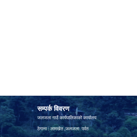
सम्पर्क विवरण
जलजला गाउँ कार्यपालिकाको कार्यालय
ठेगाना : लामखेत ,जलजला पर्वत