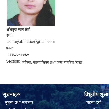
अधिकृत स्तर छैटौं
ईमेल:
acharyabindue@gmail.com
फोन:
९८४७६५८४६०
Section:
महिला, बालबालिका तथा जेष्ठ नागरिक शाखा
सुचनाहरु
विधुतीय शुस
सूचना तथा समाचार
घटना दर्ता