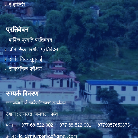
ई हाजिरी
प्रतिबेदन
वार्षिक प्रगति प्रतिवेदन
चौमासिक प्रगति प्रतिवेदन
सार्वजनिक सुनुवाई
सार्वजनिक परीक्षण
सम्पर्क विवरण
जलजला गाउँ कार्यपालिकाको कार्यालय
ठेगाना : लामखेत ,जलजला पर्वत
फोन :- +977-69-522-002 | +977-69-522-001 | +9779857650873
इमेल :-
jaljalamunparbat@gmail.com