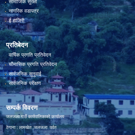
सामाजिक सुरक्षा
नागरिक वडापत्र
ई हाजिरी
प्रतिबेदन
वार्षिक प्रगति प्रतिवेदन
चौमासिक प्रगति प्रतिवेदन
सार्वजनिक सुनुवाई
सार्वजनिक परीक्षण
सम्पर्क विवरण
जलजला गाउँ कार्यपालिकाको कार्यालय
ठेगाना : लामखेत ,जलजला पर्वत