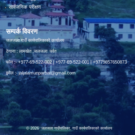
सार्वजनिक परीक्षण
सम्पर्क विवरण
जलजला गाउँ कार्यपालिकाको कार्यालय
ठेगाना : लामखेत ,जलजला पर्वत
फोन :- +977-69-522-002 | +977-69-522-001 | +9779857650873
इमेल :-
jaljalamunparbat@gmail.com
© 2026 जलजला गाउँपालिका, गाउँ कार्यपालिकाको कार्यालय