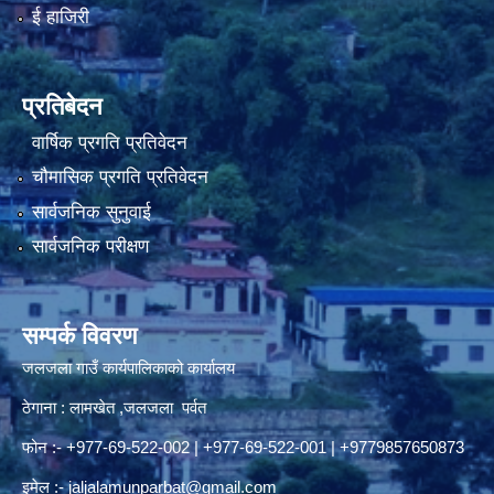
ई हाजिरी
प्रतिबेदन
वार्षिक प्रगति प्रतिवेदन
चौमासिक प्रगति प्रतिवेदन
सार्वजनिक सुनुवाई
सार्वजनिक परीक्षण
सम्पर्क विवरण
जलजला गाउँ कार्यपालिकाको कार्यालय
ठेगाना : लामखेत ,जलजला पर्वत
फोन :- +977-69-522-002 | +977-69-522-001 | +9779857650873
इमेल :-
jaljalamunparbat@gmail.com