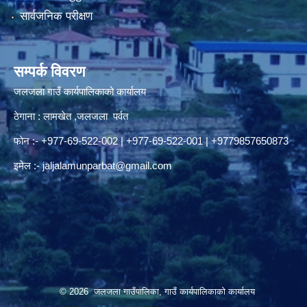
सार्वजनिक परीक्षण
सम्पर्क विवरण
जलजला गाउँ कार्यपालिकाको कार्यालय
ठेगाना : लामखेत ,जलजला पर्वत
फोन :- +977-69-522-002 | +977-69-522-001 | +9779857650873
इमेल :-
jaljalamunparbat@gmail.com
© 2026 जलजला गाउँपालिका, गाउँ कार्यपालिकाको कार्यालय