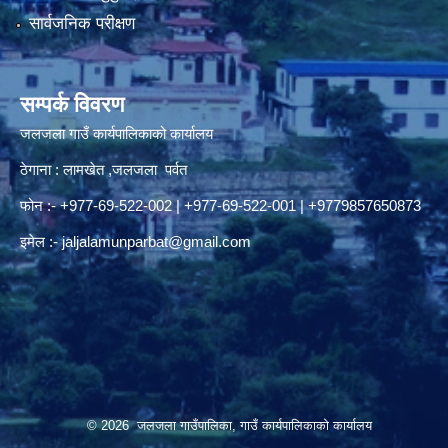
सार्वजनिक परीक्षण
सम्पर्क विवरण
जलजला गाउँ कार्यपालिकाको कार्यालय
ठेगाना : लामखेत ,जलजला पर्वत
फोन :- +977-69-522-002 | +977-69-522-001 | +9779857650873
इमेल :-
jaljalamunparbat@gmail.com
© 2026 जलजला गाउँपालिका, गाउँ कार्यपालिकाको कार्यालय