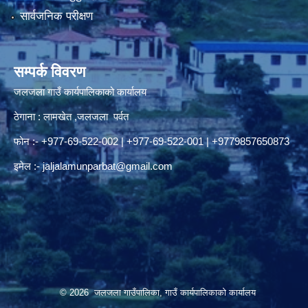
सार्वजनिक परीक्षण
सम्पर्क विवरण
जलजला गाउँ कार्यपालिकाको कार्यालय
ठेगाना : लामखेत ,जलजला पर्वत
फोन :- +977-69-522-002 | +977-69-522-001 | +9779857650873
इमेल :-
jaljalamunparbat@gmail.com
© 2026 जलजला गाउँपालिका, गाउँ कार्यपालिकाको कार्यालय