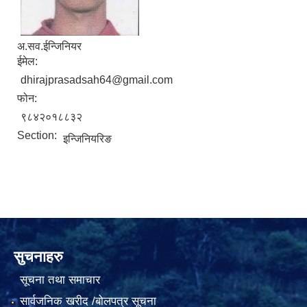
अ.सव.ईन्जिनियर
ईमेल:
dhirajprasadsah64@gmail.com
फोन:
९८४२०१८८३२
Section:
इन्जिनियरिङ
सुचनाहरु
सूचना तथा समाचार
सार्वजनिक खरीद /बोलपत्र सूचना