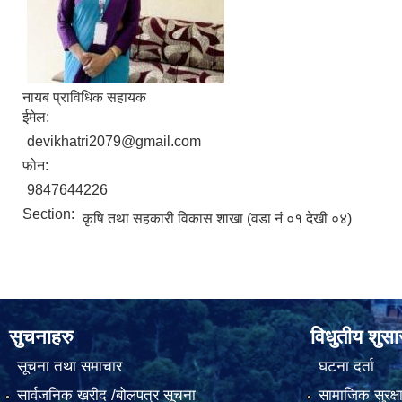
नायब प्राविधिक सहायक
ईमेल:
devikhatri2079@gmail.com
फोन:
9847644226
Section:
कृषि तथा सहकारी विकास शाखा (वडा नं ०१ देखी ०४)
सुचनाहरु
विधुतीय शुस
सूचना तथा समाचार
घटना दर्ता
सार्वजनिक खरीद /बोलपत्र सूचना
सामाजिक सुरक्ष