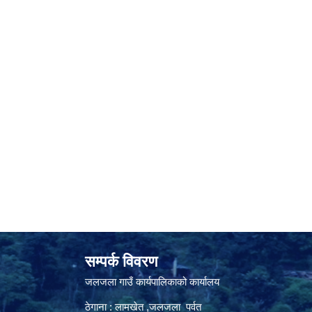
सम्पर्क विवरण
जलजला गाउँ कार्यपालिकाको कार्यालय
ठेगाना : लामखेत ,जलजला पर्वत