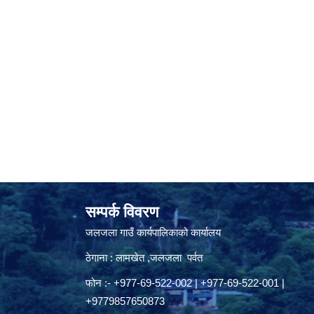
सम्पर्क विवरण
जलजला गाउँ कार्यपालिकाको कार्यालय
ठेगाना : लामखेत ,जलजला पर्वत
फोन :- +977-69-522-002 | +977-69-522-001 |
+9779857650873