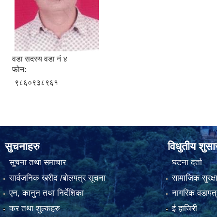
वडा सदस्य वडा नं ४
फोन:
९८६०९३८९६१
सुचनाहरु
विधुतीय शुस
सूचना तथा समाचार
घटना दर्ता
सार्वजनिक खरीद /बोलपत्र सूचना
सामाजिक सुरक्ष
एन, कानुन तथा निर्देशिका
नागरिक वडापत्
कर तथा शुल्कहरु
ई हाजिरी