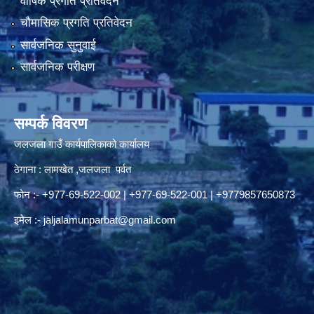
वार्षिक प्रगति प्रतिवेदन
चौमासिक प्रगति प्रतिवेदन
सार्वजनिक सुनुवाई
सार्वजनिक परीक्षण
सम्पर्क विवरण
जलजला गाउँ कार्यपालिकाको कार्यालय
ठेगाना : लामखेत ,जलजला पर्वत
फोन :- +977-69-522-002 | +977-69-522-001 | +9779857650873
इमेल :-
jaljalamunparbat@gmail.com