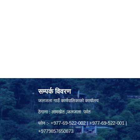
सम्पर्क विवरण
जलजला गाउँ कार्यपालिकाको कार्यालय
ठेगाना : लामखेत ,जलजला पर्वत
फोन :- +977-69-522-002 | +977-69-522-001 |
+9779857650873