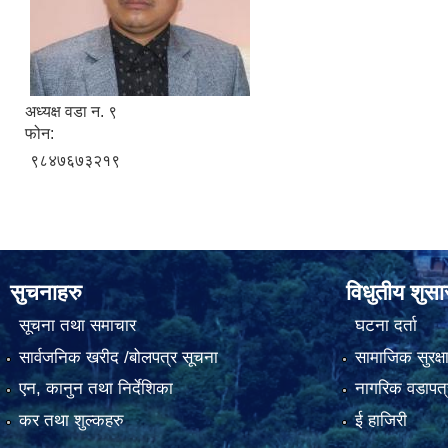
अध्यक्ष वडा न. ९
फोन:
९८४७६७३२१९
सुचनाहरु
विधुतीय शुस
सूचना तथा समाचार
घटना दर्ता
सार्वजनिक खरीद /बोलपत्र सूचना
सामाजिक सुरक्ष
एन, कानुन तथा निर्देशिका
नागरिक वडापत्
कर तथा शुल्कहरु
ई हाजिरी