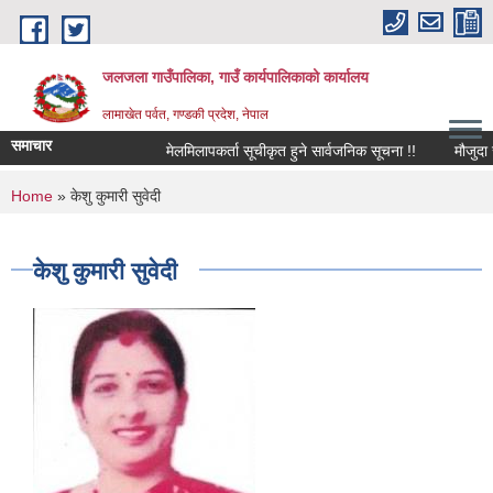
Skip to main content
जलजला गाउँपालिका, गाउँ कार्यपालिकाको कार्यालय
लामाखेत पर्वत, गण्डकी प्रदेश, नेपाल
समाचार
मेलमिलापकर्ता सूचीकृत हुने सार्वजनिक सूचना !!
मौजुदा सूची
You are here
Home
» केशु कुमारी सुवेदी
केशु कुमारी सुवेदी