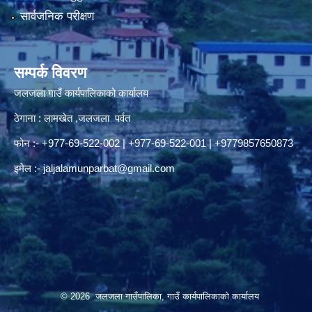
सार्वजनिक परीक्षण
सम्पर्क विवरण
जलजला गाउँ कार्यपालिकाको कार्यालय
ठेगाना : लामखेत ,जलजला पर्वत
फोन :- +977-69-522-002 | +977-69-522-001 | +9779857650873
इमेल :-
jaljalamunparbat@gmail.com
© 2026 जलजला गाउँपालिका, गाउँ कार्यपालिकाको कार्यालय