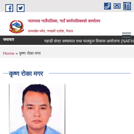
Skip to main content
जलजला गाउँपालिका, गाउँ कार्यपालिकाको कार्यालय
लामाखेत पर्वत, गण्डकी प्रदेश, नेपाल
समाचार
पहाडी क्षेत्र काष्ठफल तथा फलफूल विकास आयोजना (NAFHA) को 
You are here
Home
» कृष्ण रोका मगर
कृष्ण रोका मगर