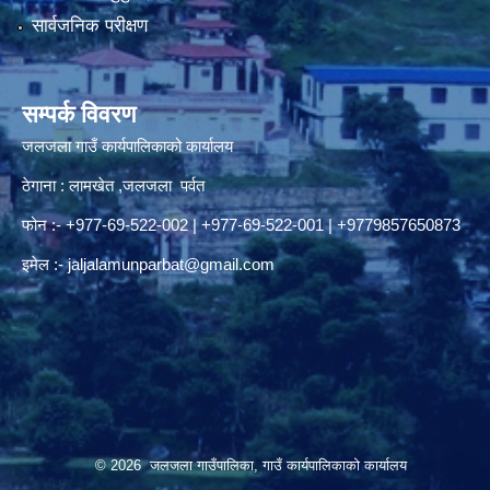
सार्वजनिक परीक्षण
सम्पर्क विवरण
जलजला गाउँ कार्यपालिकाको कार्यालय
ठेगाना : लामखेत ,जलजला पर्वत
फोन :- +977-69-522-002 | +977-69-522-001 | +9779857650873
इमेल :-
jaljalamunparbat@gmail.com
© 2026 जलजला गाउँपालिका, गाउँ कार्यपालिकाको कार्यालय