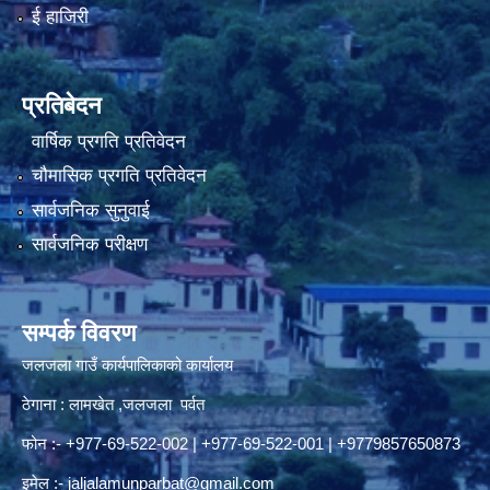
ई हाजिरी
प्रतिबेदन
वार्षिक प्रगति प्रतिवेदन
चौमासिक प्रगति प्रतिवेदन
सार्वजनिक सुनुवाई
सार्वजनिक परीक्षण
सम्पर्क विवरण
जलजला गाउँ कार्यपालिकाको कार्यालय
ठेगाना : लामखेत ,जलजला पर्वत
फोन :- +977-69-522-002 | +977-69-522-001 | +9779857650873
इमेल :-
jaljalamunparbat@gmail.com