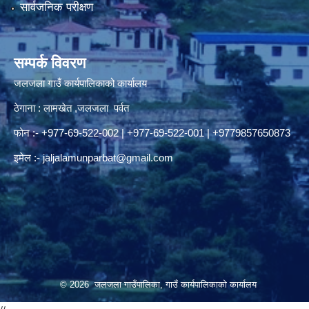
सार्वजनिक परीक्षण
सम्पर्क विवरण
जलजला गाउँ कार्यपालिकाको कार्यालय
ठेगाना : लामखेत ,जलजला पर्वत
फोन :- +977-69-522-002 | +977-69-522-001 | +9779857650873
इमेल :-
jaljalamunparbat@gmail.com
© 2026 जलजला गाउँपालिका, गाउँ कार्यपालिकाको कार्यालय