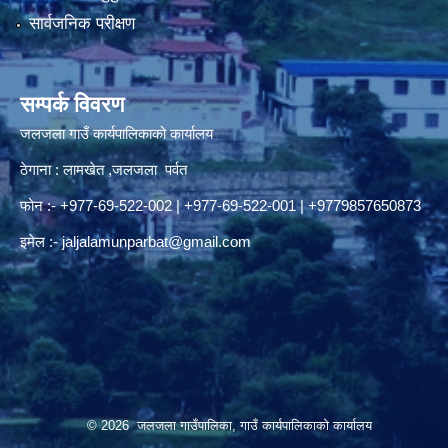
सार्वजनिक परीक्षण
सम्पर्क विवरण
जलजला गाउँ कार्यपालिकाको कार्यालय
ठेगाना : लामखेत ,जलजला पर्वत
फोन :- +977-69-522-002 | +977-69-522-001 | +9779857650873
इमेल :-
jaljalamunparbat@gmail.com
© 2026 जलजला गाउँपालिका, गाउँ कार्यपालिकाको कार्यालय