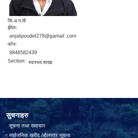
सि.अ.न.मी
ईमेल:
anjalipoudel278@gamail .com
फोन:
9846582439
Section:
स्वास्थ्य शाखा
सुचनाहरु
सूचना तथा समाचार
सार्वजनिक खरीद /बोलपत्र सूचना